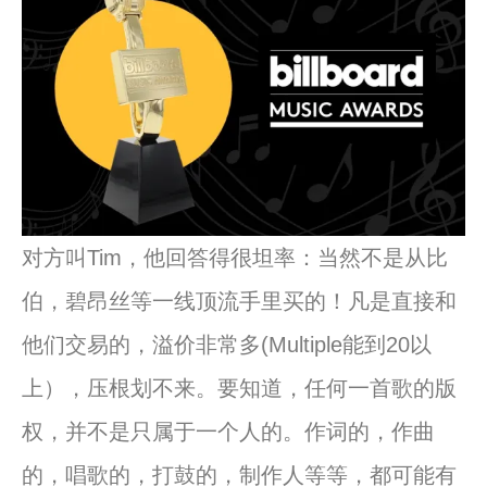
对方叫Tim，他回答得很坦率：当然不是从
比
伯
，
碧
昂
丝
等一线顶流手里买的！凡是直接和
他们交易的，溢价非常多(
Multiple能
到
20以
上），压根划不来。要知道，
任何一首歌的版
权，并不是只属于一个人的。作词的，作曲
的，
唱歌的，打鼓的，制作人等等，都可能有