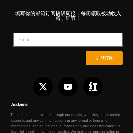
填写你的邮箱订阅搞钱周报，每周领取被动收入
路子细节！
立即订阅
Disclaimer
The information provided through our emails, websites, social media
accounts and any communications in any format or form is for
informational and educational purposes only and does not constitute
financial, legal, or investment advice. We make no representation or