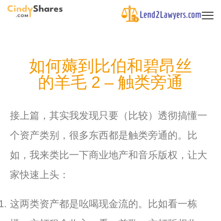
如何薅到比伯和碧昂丝
的羊毛 2 – 触类旁通
接上篇，其实我发现只要（
比
较）透彻搞懂一
个资产类别，
很多东西都是触类旁通的。
比
如，
我来类
比
一下商业地产和音乐版权，让大
家快速上头：
这两类资产都是吆喝现金流的。
比
如看一栋