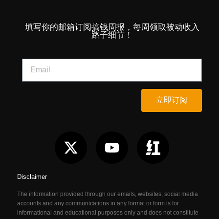
填写你的邮箱订阅搞钱周报，每周领取被动收入
路子细节！
立即订阅
Disclaimer
The information provided through our emails, websites, social media
accounts and any communications in any format or form is for
informational and educational purposes only and does not constitute