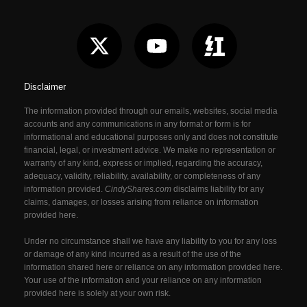
Disclaimer
The information provided through our emails, websites, social media
accounts and any communications in any format or form is for
informational and educational purposes only and does not constitute
financial, legal, or investment advice. We make no representation or
warranty of any kind, express or implied, regarding the accuracy,
adequacy, validity, reliability, availability, or completeness of any
information provided.
CindyShares.com
disclaims liability for any
claims, damages, or losses arising from reliance on information
provided here.
Under no circumstance shall we have any liability to you for any loss
or damage of any kind incurred as a result of the use of the
information shared here or reliance on any information provided here.
Your use of the information and your reliance on any information
provided here is solely at your own risk.