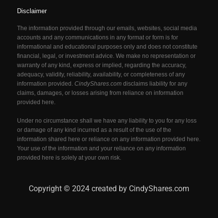
Disclaimer
The information provided through our emails, websites, social media
accounts and any communications in any format or form is for
informational and educational purposes only and does not constitute
financial, legal, or investment advice. We make no representation or
warranty of any kind, express or implied, regarding the accuracy,
adequacy, validity, reliability, availability, or completeness of any
information provided.
CindyShares.com
disclaims liability for any
claims, damages, or losses arising from reliance on information
provided here.
Under no circumstance shall we have any liability to you for any loss
or damage of any kind incurred as a result of the use of the
information shared here or reliance on any information provided here.
Your use of the information and your reliance on any information
provided here is solely at your own risk.
Copyright © 2024 created by CindyShares.com