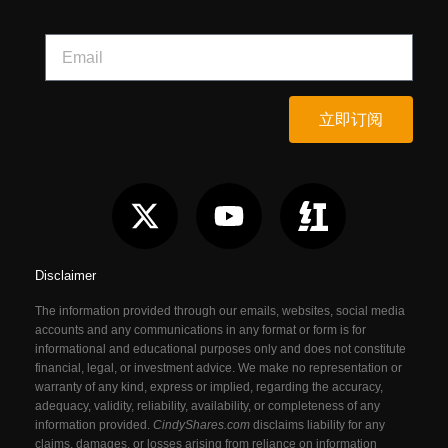
立即订阅
Disclaimer
The information provided through our emails, websites, social media
accounts and any communications in any format or form is for
informational and educational purposes only and does not constitute
financial, legal, or investment advice. We make no representation or
warranty of any kind, express or implied, regarding the accuracy,
adequacy, validity, reliability, availability, or completeness of any
information provided.
CindyShares.com
disclaims liability for any
claims, damages, or losses arising from reliance on information