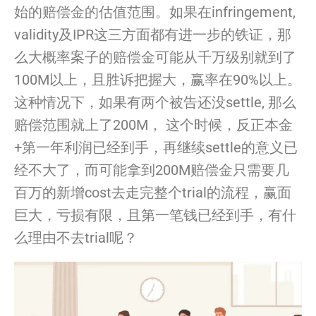
始的赔偿金的估值范围。
如果在infringement,
validity及IPR这三方面都有进一步的铁证，
那
么大概率案子的赔偿金可能从千万级别就到了
100M以上，
且胜诉把握大，赢率在90%以上。
这种情况下，
如果有两个被告还没settle, 那么
赔偿范围就上了200M， 这个时候，反正本金
+第一年利润已经到手，
再继续settle的意义已
经不大了，
而可能拿到200M赔偿金只需要几
百万的
新
增cost去走完整个
trial的流程，赢面
巨大，亏损有限，且第一笔钱已经到手，
有什
么理由不去trial呢？