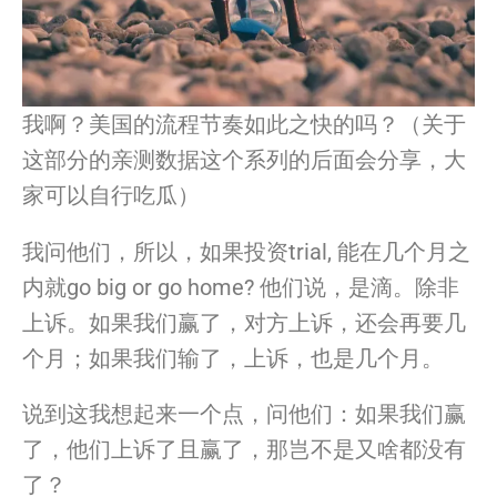
我
啊？美国的流程节奏如此之快的吗？（
关于
这部分的亲测数据这个系列的后面会分享，大
家可以自行吃瓜）
我
问他们，所以，如果投资trial, 能在几个月之
内就go big or go home? 他们说，是滴。除非
上诉。如果
我
们赢了，对方上诉，
还会再要几
个月；如果
我
们输了，上诉，也是几个月。
说到这
我
想起来
一个
点，问他们：如果
我
们赢
了，
他们上诉了且赢了，那岂不是又啥都没有
了？