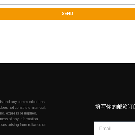
SEND
unts and any communications
填写你的邮箱订
oes not constitute financial,
nd, express or implied,
teness of any information
osses arising from reliance on