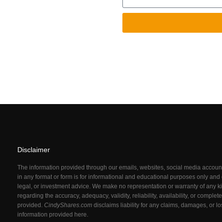
Disclaimer
The information provided through our emails, websites, social media acco
in any format or form is for informational and educational purposes only and d
legal, or investment advice. We make no representation or warranty of any ki
regarding the accuracy, adequacy, validity, reliability, availability, or comple
provided.
CindyShares.com
disclaims liability for any claims, damages, or l
information provided here.