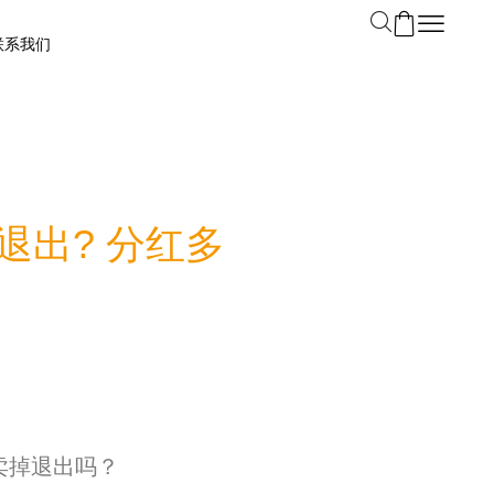
联系我们
退出? 分红多
卖掉退出吗？