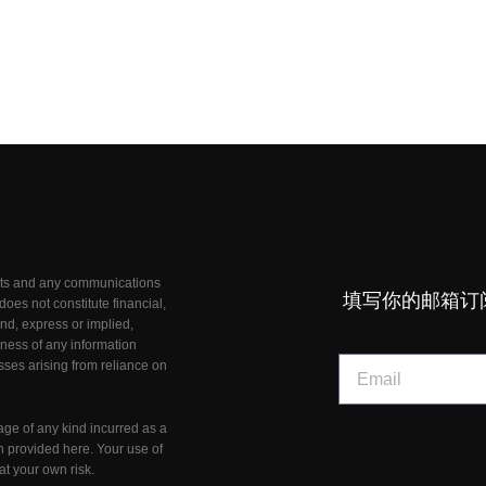
unts and any communications
填写你的邮箱订
oes not constitute financial,
nd, express or implied,
teness of any information
osses arising from reliance on
age of any kind incurred as a
on provided here. Your use of
at your own risk.