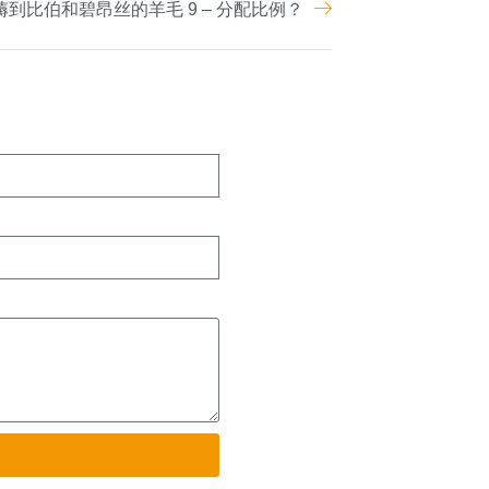
薅到比伯和碧昂丝的羊毛 9 – 分配比例？