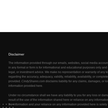
Disclaimer
The information provided through our emails, websites, social media acco
in any format or form is for informational and educational purposes only and d
legal, or investment advice. We make no representation or warranty of any ki
regarding the accuracy, adequacy, validity, reliability, availability, or comple
provided.
CindyShares.com
disclaims liability for any claims, damages, or l
information provided here.
Under no circumstance shall we have any liability to you for any loss or dam
result of the use of the information shared here or reliance on any informati
the information and your reliance on any information provided here is solely 