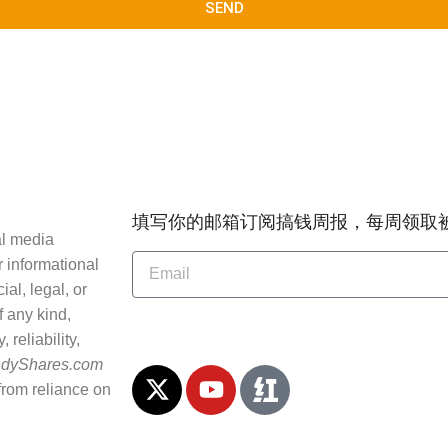
SEND
填写你的邮箱订阅搞钱周报，每周领取
al media
 informational
al, legal, or
 any kind,
reliability,
ndyShares.com
 from reliance on