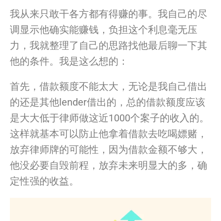
我从来只敢干各方
都
有得
赚
的事。我自己的尽
调显示他确实能
赚
钱，
负担这个利息毫无压
力，
我就整理了自己的思路找他最后聊一下其
他的条件。我是这么想的：
首先，借款额度不能太大，
无论是我自己借出
的还是其他lender借出的，
总的借款额度应该
是大大低于律师做这近1000个案子的收入的。
这样就基本可以防止他拿着借款去吃喝嫖赌，
放弃律师牌的可能性，
因为借款金额不够大，
他
没
必要自毁前程，放弃未来明显大的多，
确
定性强的收益。