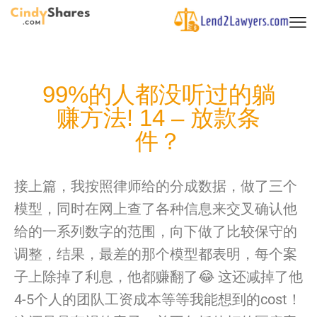
99%的人都没听过的躺
赚方法! 14 – 放款条
件？
接上篇，我按照律师给的分成数据，做了三个
模型，
同时在网上查了各种信息来交叉确认他
给的一系列数字的范围，
向下做了比较保守的
调整，结果，最差的那个模型
都
表明，
每个案
子上除掉了利息，他
都
赚
翻了😂 这还减掉了他
4-
5个
人
的团队工资成本等等我能想到的cost！