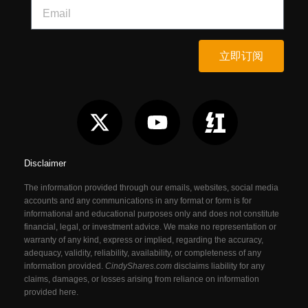
立即订阅
Disclaimer
The information provided through our emails, websites, social media
accounts and any communications in any format or form is for
informational and educational purposes only and does not constitute
financial, legal, or investment advice. We make no representation or
warranty of any kind, express or implied, regarding the accuracy,
adequacy, validity, reliability, availability, or completeness of any
information provided.
CindyShares.com
disclaims liability for any
claims, damages, or losses arising from reliance on information
provided here.