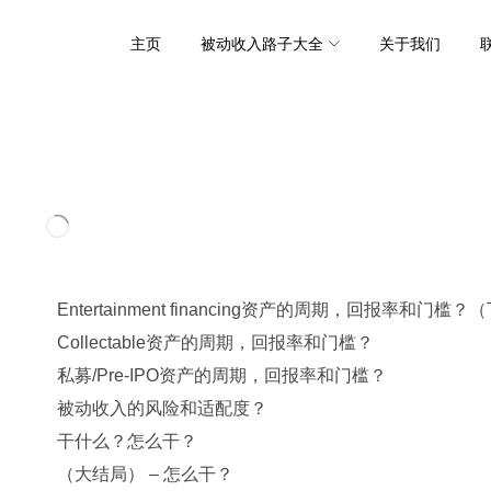
主页
被动收入路子大全
关于我们
Entertainment financing资产的周期，回报率和门槛？
Collectable资产的周期，回报率和门槛？
私募/Pre-IPO资产的周期，回报率和门槛？
被动收入的风险和适配度？
干什么？怎么干？
（大结局） – 怎么干？