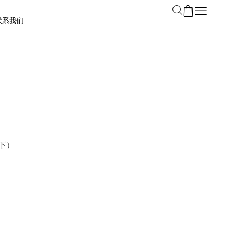
联系我们
（下）